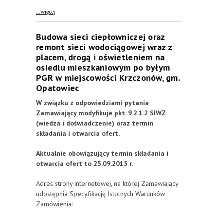
about Usługi wytwarzania i dostawy energii cieplnej
... więcej
do budynków Zespołu Placówek Oświatowych w
Piekoszowie w 2015 i 2016 roku
Budowa sieci ciepłowniczej oraz
remont sieci wodociągowej wraz z
placem, drogą i oświetleniem na
osiedlu mieszkaniowym po byłym
PGR w miejscowości Krzczonów, gm.
Opatowiec
W związku z odpowiedziami pytania
Zamawiający modyfikuje pkt. 9.2.1.2 SIWZ
(wiedza i doświadczenie) oraz termin
składania i otwarcia ofert.
Aktualnie obowiązujący termin składania i
otwarcia ofert to 25.09.2015 r.
Adres strony internetowej, na której Zamawiający
udostępnia Specyfikację Istotnych Warunków
Zamówienia: