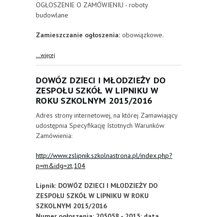
OGŁOSZENIE O ZAMÓWIENIU - roboty
budowlane
Zamieszczanie ogłoszenia:
obowiązkowe.
about Modernizacja przyłączy wodnokanalizacyjnych
... więcej
oraz wykonanie odwodnienia powierzchni
utwardzonych na terenie Powiatowego Inspektoratu
Weterynarii w Końskich
DOWÓZ DZIECI I MŁODZIEŻY DO
ZESPOŁU SZKÓŁ W LIPNIKU W
ROKU SZKOLNYM 2015/2016
Adres strony internetowej, na której Zamawiający
udostępnia Specyfikację Istotnych Warunków
Zamówienia:
http://www.zslipnik.szkolnastrona.pl/index.php?
p=m&idg=zt,104
Lipnik: DOWÓZ DZIECI I MŁODZIEŻY DO
ZESPOŁU SZKÓŁ W LIPNIKU W ROKU
SZKOLNYM 2015/2016
Numer ogłoszenia: 205058 - 2015; data