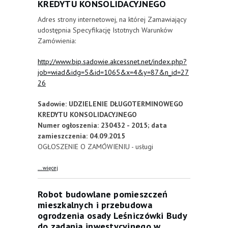
KREDYTU KONSOLIDACYJNEGO
Adres strony internetowej, na której Zamawiający
udostępnia Specyfikację Istotnych Warunków
Zamówienia:
http://www.bip.sadowie.akcessnet.net/index.php?
job=wiad&idg=5&id=1065&x=4&y=87&n_id=27
26
Sadowie: UDZIELENIE DŁUGOTERMINOWEGO
KREDYTU KONSOLIDACYJNEGO
Numer ogłoszenia: 230432 - 2015; data
zamieszczenia: 04.09.2015
OGŁOSZENIE O ZAMÓWIENIU - usługi
about UDZIELENIE DŁUGOTERMINOWEGO KREDYTU
... więcej
KONSOLIDACYJNEGO
Robot budowlane pomieszczeń
mieszkalnych i przebudowa
ogrodzenia osady Leśniczówki Budy
do zadania inwestycyjnego w