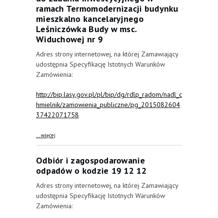
ramach Termomodernizacji budynku
mieszkalno kancelaryjnego
Leśniczówka Budy w msc.
Widuchowej nr 9
Adres strony internetowej, na której Zamawiający
udostępnia Specyfikację Istotnych Warunków
Zamówienia:
http://bip.lasy.gov.pl/pl/bip/dg/rdlp_radom/nadl_c
hmielnik/zamowienia_publiczne/pg_2015082604
37422071758
about Robot budowlane pomieszczeń mieszkalnych i
... więcej
przebudowa ogrodzenia osady Leśniczówki Budy do
zadania inwestycyjnego w ramach Termomodernizacji
budynku mieszkalno kancelaryjnego Leśniczówka
Odbiór i zagospodarowanie
Budy w msc. Widuchowej nr 9
odpadów o kodzie 19 12 12
Adres strony internetowej, na której Zamawiający
udostępnia Specyfikację Istotnych Warunków
Zamówienia: