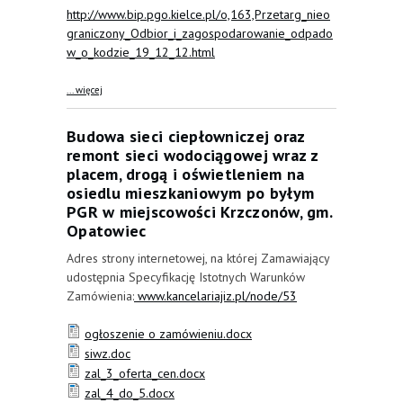
http://www.bip.pgo.kielce.pl/o,163,Przetarg_nieo
graniczony_Odbior_i_zagospodarowanie_odpado
w_o_kodzie_19_12_12.html
about Odbiór i zagospodarowanie odpadów o kodzie 19
... więcej
12 12
Budowa sieci ciepłowniczej oraz
remont sieci wodociągowej wraz z
placem, drogą i oświetleniem na
osiedlu mieszkaniowym po byłym
PGR w miejscowości Krzczonów, gm.
Opatowiec
Adres strony internetowej, na której Zamawiający
udostępnia Specyfikację Istotnych Warunków
Zamówienia:
www.kancelariajiz.pl/node/53
ogłoszenie o zamówieniu.docx
siwz.doc
zal_3_oferta_cen.docx
zal_4_do_5.docx