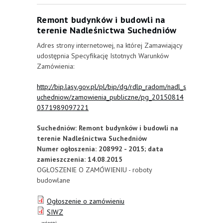
siodłowego 6x2 oraz Naczep (2 szt.) z ruchomą
podłogą dociągnika siodłowego.
Remont budynków i budowli na
terenie Nadleśnictwa Suchedniów
Adres strony internetowej, na której Zamawiający
udostępnia Specyfikację Istotnych Warunków
Zamówienia:
http://bip.lasy.gov.pl/pl/bip/dg/rdlp_radom/nadl_s
uchedniow/zamowienia_publiczne/pg_20150814
0371989097221
Suchedniów: Remont budynków i budowli na
terenie Nadleśnictwa Suchedniów
Numer ogłoszenia: 208992 - 2015; data
zamieszczenia: 14.08.2015
OGŁOSZENIE O ZAMÓWIENIU - roboty
budowlane
Ogłoszenie o zamówieniu
SIWZ
about Remont budynków i budowli na terenie