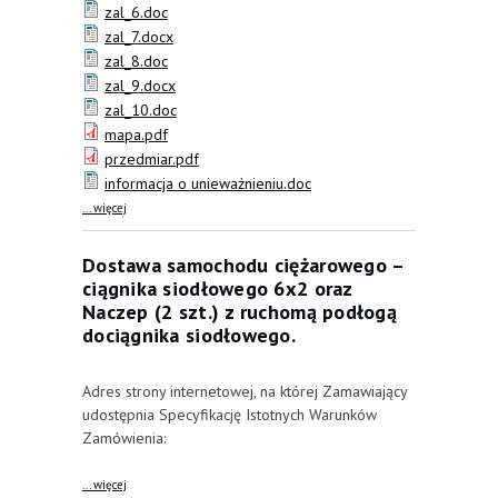
zal_6.doc
zal_7.docx
zal_8.doc
zal_9.docx
zal_10.doc
mapa.pdf
przedmiar.pdf
informacja o unieważnieniu.doc
about Budowa sieci ciepłowniczej oraz remont sieci
... więcej
wodociągowej wraz z placem, drogą i oświetleniem na
osiedlu mieszkaniowym po byłym PGR w miejscowości
Krzczonów, gm. Opatowiec
Dostawa samochodu ciężarowego –
ciągnika siodłowego 6x2 oraz
Naczep (2 szt.) z ruchomą podłogą
dociągnika siodłowego.
Adres strony internetowej, na której Zamawiający
udostępnia Specyfikację Istotnych Warunków
Zamówienia:
about Dostawa samochodu ciężarowego – ciągnika
... więcej