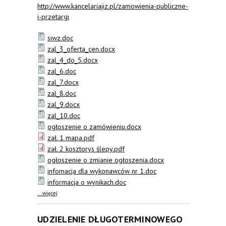
http://www.kancelariajiz.pl/zamowienia-publiczne-
i-przetargi
siwz.doc
zal_3_oferta_cen.docx
zal_4_do_5.docx
zal_6.doc
zal_7.docx
zal_8.doc
zal_9.docx
zal_10.doc
ogłoszenie o zamówieniu.docx
zał. 1 mapa.pdf
zał. 2 kosztorys ślepy.pdf
ogłoszenie o zmianie ogłoszenia.docx
infomacja dla wykonawców nr 1.doc
informacja o wynikach.doc
about Budowa sieci ciepłowniczej oraz remont sieci
... więcej
wodociągowej wraz z placem, drogą i oświetleniem na
osiedlu mieszkaniowym po byłym PGR w miejscowości
Krzczonów, gm. Opatowiec
UDZIELENIE DŁUGOTERMINOWEGO