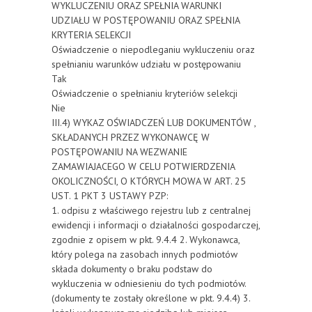
WYKLUCZENIU ORAZ SPEŁNIA WARUNKI
UDZIAŁU W POSTĘPOWANIU ORAZ SPEŁNIA
KRYTERIA SELEKCJI
Oświadczenie o niepodleganiu wykluczeniu oraz
spełnianiu warunków udziału w postępowaniu
Tak
Oświadczenie o spełnianiu kryteriów selekcji
Nie
III.4) WYKAZ OŚWIADCZEŃ LUB DOKUMENTÓW ,
SKŁADANYCH PRZEZ WYKONAWCĘ W
POSTĘPOWANIU NA WEZWANIE
ZAMAWIAJACEGO W CELU POTWIERDZENIA
OKOLICZNOŚCI, O KTÓRYCH MOWA W ART. 25
UST. 1 PKT 3 USTAWY PZP:
1. odpisu z właściwego rejestru lub z centralnej
ewidencji i informacji o działalności gospodarczej,
zgodnie z opisem w pkt. 9.4.4 2. Wykonawca,
który polega na zasobach innych podmiotów
składa dokumenty o braku podstaw do
wykluczenia w odniesieniu do tych podmiotów.
(dokumenty te zostały określone w pkt. 9.4.4) 3.