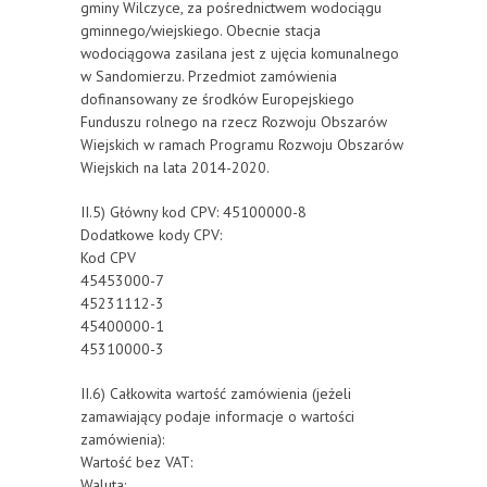
gminy Wilczyce, za pośrednictwem wodociągu
gminnego/wiejskiego. Obecnie stacja
wodociągowa zasilana jest z ujęcia komunalnego
w Sandomierzu. Przedmiot zamówienia
dofinansowany ze środków Europejskiego
Funduszu rolnego na rzecz Rozwoju Obszarów
Wiejskich w ramach Programu Rozwoju Obszarów
Wiejskich na lata 2014-2020.
II.5) Główny kod CPV: 45100000-8
Dodatkowe kody CPV:
Kod CPV
45453000-7
45231112-3
45400000-1
45310000-3
II.6) Całkowita wartość zamówienia (jeżeli
zamawiający podaje informacje o wartości
zamówienia):
Wartość bez VAT:
Waluta: