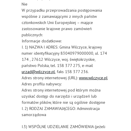
Nie
W przypadku przeprowadzania postępowania
wspólnie z zamawiającymi z innych państw
członkowskich Unii Europejskiej – mające
zastosowanie krajowe prawo zamówień
publicznych:
Informacje dodatkowe:
I. 1) NAZWA I ADRES: Gmina Wilczyce, krajowy
numer identyfikacyjny 83040979000000, ul. 174
174 , 27612 Wilczyce, woj. świętokrzyskie,
państwo Polska, tel. 158 377 275, e-mail
urzad@wilczyce.pl
, faks 158 377 236.
Adres strony internetowej (URL):
www.wilczyce.pl
Adres profilu nabywcy:
Adres strony internetowej pod którym można
uzyskać dostęp do narzędzi i urządzeń lub
formatów plików, które nie są ogólnie dostępne
I. 2) RODZAJ ZAMAWIAJĄCEGO: Administracja
samorządowa
I.3) WSPÓLNE UDZIELANIE ZAMÓWIENIA (jeżeli