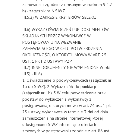
zamówienia zgodnie z opisanym warunkiem 9.4.2
b) - załącznik nr 6 SIWZ.
III.5.2) W ZAKRESIE KRYTERIÓW SELEKCJI:
III.6) WYKAZ OŚWIADCZEŃ LUB DOKUMENTÓW
SKŁADANYCH PRZEZ WYKONAWCĘ W
POSTĘPOWANIU NA WEZWANIE
ZAMAWIAJACEGO W CELU POTWIERDZENIA
OKOLICZNOŚCI, O KTÓRYCH MOWA W ART. 25
UST. 1 PKT 2 USTAWY PZP
III.7) INNE DOKUMENTY NIE WYMIENIONE W pkt
III.3) - III.6)
1. Oświadczenie o podwykonawcach (załącznik nr
1a do SIWZ). 2. Wykaz osób do punktacji
(załącznik nr 1b). 3.W celu potwierdzenia braku
podstaw do wykluczenia wykonawcy z
postępowania, o których mowa w art. 24 ust. 1 pkt
23 ustawy, wykonawca w terminie 3 dni od dnia
zamieszczenia na stronie internetowej której
udostępniono SIWZ informacji o ofertach
złożonych w postępowaniu zgodnie z art. 86 ust.