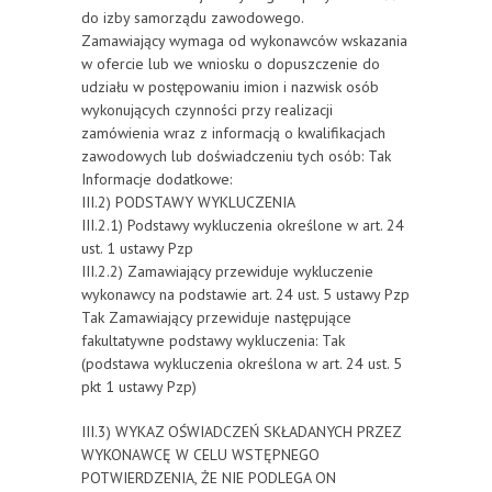
do izby samorządu zawodowego.
Zamawiający wymaga od wykonawców wskazania
w ofercie lub we wniosku o dopuszczenie do
udziału w postępowaniu imion i nazwisk osób
wykonujących czynności przy realizacji
zamówienia wraz z informacją o kwalifikacjach
zawodowych lub doświadczeniu tych osób: Tak
Informacje dodatkowe:
III.2) PODSTAWY WYKLUCZENIA
III.2.1) Podstawy wykluczenia określone w art. 24
ust. 1 ustawy Pzp
III.2.2) Zamawiający przewiduje wykluczenie
wykonawcy na podstawie art. 24 ust. 5 ustawy Pzp
Tak Zamawiający przewiduje następujące
fakultatywne podstawy wykluczenia: Tak
(podstawa wykluczenia określona w art. 24 ust. 5
pkt 1 ustawy Pzp)
III.3) WYKAZ OŚWIADCZEŃ SKŁADANYCH PRZEZ
WYKONAWCĘ W CELU WSTĘPNEGO
POTWIERDZENIA, ŻE NIE PODLEGA ON