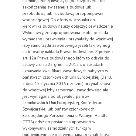
najmniej jednej inwestycji (od rozpoczęcia do
zakończenia) związanej z budową lub
przebudową lub rozbudową przepompowni
wodociągowej. Do oferty w stosunku do
kierownika budowy należy dołączyć oświadczenie
Wykonawcy, że zaproponowana osoba posiada
wymagane uprawnienia i przynależy do właściwej
izby samorządu zawodowego jeżeli taki wymóg
na te osoby nakłada Prawo budowlane. Zgodnie z
art. 12a Prawa budowlanego który to odsyła do
ustawy z dnia 22 grudnia 2015 r. o zasadach
uznawania kwalifikacji zawodowych nabytych w
państwach członkowskich Unii Europejskiej (Dz. U.
z dnia 15 stycznia 2016 r. ze zm.) przynależność
do właściwej izby samorządu zawodowego nie
jest wymagana od obywateli państw
członkowskich Unii Europejskiej, Konfederacji
Szwajcarskiej lub państw członkowskich
Europejskiego Porozumienia o Wolnym Handlu
(EFTA) gdyż do posiadania uprawnień w
wykonywaniu samodzielnych funkcji w
budownictwie nie jest wymagana przynależność