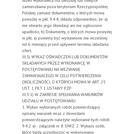
Jeżeli wykonawca ma siedzibę lub miejsce
zamieszkania poza terytorium Rzeczypospolitej
Polskiej zamiast dokumentów, o których mowa
powyżej w pkt. 9.4.4, składa odpowiednio, że: a)
nie otwarto jego likwidacji ani nie ogłoszono
upadłości, b) Dokumenty, o których mowa powyżej
w pkt. a) powinny być wystawione nie wcześniej
niż 6 miesięcy przed upływem terminu składania
ofert.
III.5) WYKAZ OŚWIADCZEŃ LUB DOKUMENTÓW
SKŁADANYCH PRZEZ WYKONAWCĘ W
POSTĘPOWANIU NA WEZWANIE
ZAMAWIAJACEGO W CELU POTWIERDZENIA
OKOLICZNOŚCI, O KTÓRYCH MOWA W ART. 25
UST. 1 PKT 1 USTAWY PZP
III.5.1) W ZAKRESIE SPEŁNIANIA WARUNKÓW
UDZIAŁU W POSTĘPOWANIU:
1. Wykaz wykonanych robót potwierdzający
opisany warunek wraz z dowodami
potwierdzającymi należyte wykonanie tych robót
9.4.2 a) - załącznik nr 8 SIWZ. 2. Wykazu osób,
które będą uczestniczyć w wykonywaniu