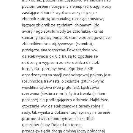
m3 - obiekt podziemny, częściowo wyniesiony nad
poziom terenu i obsypany ziemią, - rurociągi wody
zasilające zbiornik wyrównawczy i łączące
zbiornik z siecią komunalną, rurociąg spustowy
łączący zbiornik ze studniami chłonnymi (do
awaryjnego spustu wody ze zbiornika), - kanał
sanitarny łączący budynek stacji wodociągowej ze
zbiornikiem bezodpływowym (szambo), -
przyłącze energetyczne. Powierzchnia ww.
działek wynosi ok. 0,3 ha, są to zgodnie ze
skróconym wypisem ze skorowidza działek
tereny Ba - przemysłowe. Zgodnie z KIP
ogrodzony teren stacji wodociągowej pokryty jest
roślinnością trawiastą, o składzie gatunkowym:
wiechlina łąkowa (Poa pratensis), kostrzewa
czerwona (Festuca rubra), życica trwała (Lolium
perenne) nie podlegających ochronie. Najbliższe
otoczenie ww. działek stanowią tereny rolne i
sady. Jak wynika z dokumentacji sprawy na terenie
prac nie stwierdzono bytowania rzadkich
gatunków fauny. Dojazd do terenu
przedsięwzięcia drogą gminną (przy północnej