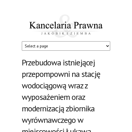
Przejdź do treści
Kancelaria
Jakóbik
i
Prawna
Ziemba
Przebudowa istniejącej
przepompowni na stację
wodociągową wraz z
wyposażeniem oraz
modernizacją zbiornika
wyrównawczego w
miejscowości Łukawa