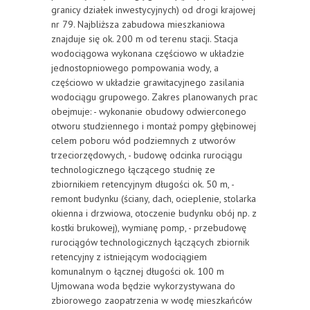
granicy działek inwestycyjnych) od drogi krajowej
nr 79. Najbliższa zabudowa mieszkaniowa
znajduje się ok. 200 m od terenu stacji. Stacja
wodociągowa wykonana częściowo w układzie
jednostopniowego pompowania wody, a
częściowo w układzie grawitacyjnego zasilania
wodociągu grupowego. Zakres planowanych prac
obejmuje: - wykonanie obudowy odwierconego
otworu studziennego i montaż pompy głębinowej
celem poboru wód podziemnych z utworów
trzeciorzędowych, - budowę odcinka rurociągu
technologicznego łączącego studnię ze
zbiornikiem retencyjnym długości ok. 50 m, -
remont budynku (ściany, dach, ocieplenie, stolarka
okienna i drzwiowa, otoczenie budynku obój np. z
kostki brukowej), wymianę pomp, - przebudowę
rurociągów technologicznych łączących zbiornik
retencyjny z istniejącym wodociągiem
komunalnym o łącznej długości ok. 100 m
Ujmowana woda będzie wykorzystywana do
zbiorowego zaopatrzenia w wodę mieszkańców