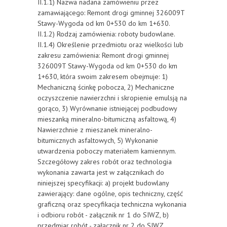
II.1.1) Nazwa nadana zamówieniu przez
zamawiającego: Remont drogi gminnej 326009T
Stawy-Wygoda od km 0+530 do km 1+630.
II.1.2) Rodzaj zamówienia: roboty budowlane.
II.1.4) Określenie przedmiotu oraz wielkości lub
zakresu zamówienia: Remont drogi gminnej
326009T Stawy-Wygoda od km 0+530 do km
1+630, która swoim zakresem obejmuje: 1)
Mechaniczną ścinkę pobocza, 2) Mechaniczne
oczyszczenie nawierzchni i skropienie emulsją na
gorąco, 3) Wyrównanie istniejącej podbudowy
mieszanką mineralno-bitumiczną asfaltową, 4)
Nawierzchnie z mieszanek mineralno-
bitumicznych asfaltowych, 5) Wykonanie
utwardzenia poboczy materiałem kamiennym.
Szczegółowy zakres robót oraz technologia
wykonania zawarta jest w załącznikach do
niniejszej specyfikacji: a) projekt budowlany
zawierający: dane ogólne, opis techniczny, część
graficzną oraz specyfikacja techniczna wykonania
i odbioru robót - załącznik nr 1 do SIWZ, b)
przedmiar robót - załącznik nr 2 do SIWZ