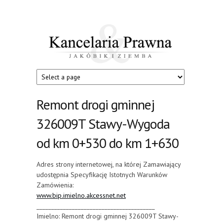
Przejdź do treści
Kancelaria
Jakóbik
i
Prawna
Ziemba
Remont drogi gminnej
326009T Stawy-Wygoda
od km 0+530 do km 1+630
Adres strony internetowej, na której Zamawiający
udostępnia Specyfikację Istotnych Warunków
Zamówienia:
www.bip.imielno.akcessnet.net
________________________________________
Imielno: Remont drogi gminnej 326009T Stawy-