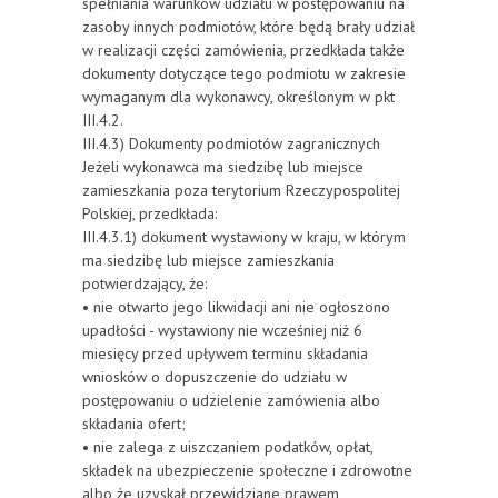
spełniania warunków udziału w postępowaniu na
zasoby innych podmiotów, które będą brały udział
w realizacji części zamówienia, przedkłada także
dokumenty dotyczące tego podmiotu w zakresie
wymaganym dla wykonawcy, określonym w pkt
III.4.2.
III.4.3) Dokumenty podmiotów zagranicznych
Jeżeli wykonawca ma siedzibę lub miejsce
zamieszkania poza terytorium Rzeczypospolitej
Polskiej, przedkłada:
III.4.3.1) dokument wystawiony w kraju, w którym
ma siedzibę lub miejsce zamieszkania
potwierdzający, że:
• nie otwarto jego likwidacji ani nie ogłoszono
upadłości - wystawiony nie wcześniej niż 6
miesięcy przed upływem terminu składania
wniosków o dopuszczenie do udziału w
postępowaniu o udzielenie zamówienia albo
składania ofert;
• nie zalega z uiszczaniem podatków, opłat,
składek na ubezpieczenie społeczne i zdrowotne
albo że uzyskał przewidziane prawem