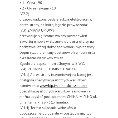
• 1 - Cena - 90
• 2 - Okres rękojmi - 10
IV.2.2)
przeprowadzona będzie aukcja elektroniczna,
adres strony, na której będzie prowadzona:
IV.3) ZMIANA UMOWY
przewiduje się istotne zmiany postanowień
zawartej umowy w stosunku do treści oferty, na
podstawie której dokonano wyboru wykonawcy:
Dopuszczalne zmiany postanowień umowy oraz
określenie warunków zmian
Zgodnie z zapisami określonymi w SIWZ.
IV.4) INFORMACJE ADMINISTRACYJNE
IV.4.1) Adres strony internetowej, na której jest
dostępna specyfikacja istotnych warunków
zamówienia:
www.bip.imielno.akcessnet.net
Specyfikację istotnych warunków zamówienia
można uzyskać pod adresem: GMINA IMIELNO ul.
Cmentarna 7; 28 - 313 Imielno.
IV.4.4) Termin składania wniosków o
dopuszczenie do udziału w postępowaniu lub