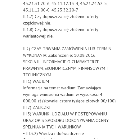
45.23.31.20-6, 45.11.12.13-4, 45.23.24.52-5,
45.11.12.00-0, 45.23.32.20-7.
II.1.7) Czy dopuszcza się złożenie oferty
częściowej: nie.
II.1.8) Czy dopuszcza się złożenie oferty
wariantowej: nie.
II.2) CZAS TRWANIA ZAMÓWIENIA LUB TERMIN
WYKONANIA: Zakończenie: 10.08.2016.
SEKCJA III: INFORMACJE O CHARAKTERZE
PRAWNYM, EKONOMICZNYM, FINANSOWYM I
TECHNICZNYM
III.1) WADIUM
Informacja na temat wadium: Zamawiający
wymaga wniesienia wadium w wysokości 4
000,00 zł (słownie: cztery tysiące złotych 00/100)
III.2) ZALICZKI
III.3) WARUNKI UDZIAŁU W POSTĘPOWANIU
ORAZ OPIS SPOSOBU DOKONYWANIA OCENY
SPEŁNIANIA TYCH WARUNKÓW
• III.3.2) Wiedza i doświadczenie