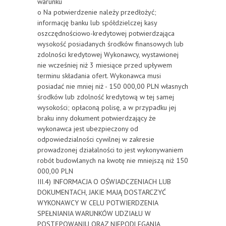
warunku
o Na potwierdzenie należy przedłożyć;
informację banku lub spółdzielczej kasy
oszczędnościowo-kredytowej potwierdzająca
wysokość posiadanych środków finansowych lub
zdolności kredytowej Wykonawcy, wystawionej
nie wcześniej niż 3 miesiące przed upływem
terminu składania ofert. Wykonawca musi
posiadać nie mniej niż - 150 000,00 PLN własnych
środków lub zdolność kredytową w tej samej
wysokości; opłaconą polisę, a w przypadku jej
braku inny dokument potwierdzający że
wykonawca jest ubezpieczony od
odpowiedzialności cywilnej w zakresie
prowadzonej działalności to jest wykonywaniem
robót budowlanych na kwotę nie mniejszą niż 150
000,00 PLN
III.4) INFORMACJA O OŚWIADCZENIACH LUB
DOKUMENTACH, JAKIE MAJĄ DOSTARCZYĆ
WYKONAWCY W CELU POTWIERDZENIA
SPEŁNIANIA WARUNKÓW UDZIAŁU W
POSTĘPOWANIU ORAZ NIEPODLEGANIA