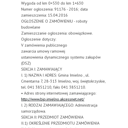
Wygoda od km 0+530 do km 1+630
Numer ogłoszenia: 91176 - 2016; data
zamieszczenia: 15.04.2016
OGŁOSZENIE O ZAMÓWIENIU - roboty
budowlane
Zamieszczanie ogłoszenia: obowiązkowe.
Ogłoszenie dotyczy:
V zamówienia publicznego
zawarcia umowy ramowej
ustanowienia dynamicznego systemu zakupów
(DSZ)
SEKCJA I: ZAMAWIAJĄCY
I. 1) NAZWA I ADRES: Gmina Imielno , ul.
Cmentarna 7, 28-313 Imielno, woj. świętokrzyskie,
tel. 041 3851210, faks 041 3851210.
• Adres strony internetowej zamawiającego:
http://www.bip.imielno.akcessnet.net/
I. 2) RODZAJ ZAMAWIAJĄCEGO: Administracja
samorządowa.
SEKCJA II: PRZEDMIOT ZAMÓWIENIA
II.1) OKREŚLENIE PRZEDMIOTU ZAMÓWIENIA