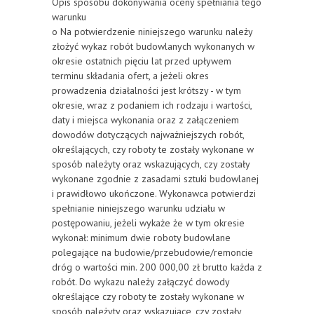
Opis sposobu dokonywania oceny spełniania tego
warunku
o Na potwierdzenie niniejszego warunku należy
złożyć wykaz robót budowlanych wykonanych w
okresie ostatnich pięciu lat przed upływem
terminu składania ofert, a jeżeli okres
prowadzenia działalności jest krótszy - w tym
okresie, wraz z podaniem ich rodzaju i wartości,
daty i miejsca wykonania oraz z załączeniem
dowodów dotyczących najważniejszych robót,
określających, czy roboty te zostały wykonane w
sposób należyty oraz wskazujących, czy zostały
wykonane zgodnie z zasadami sztuki budowlanej
i prawidłowo ukończone. Wykonawca potwierdzi
spełnianie niniejszego warunku udziału w
postępowaniu, jeżeli wykaże że w tym okresie
wykonał: minimum dwie roboty budowlane
polegające na budowie/przebudowie/remoncie
dróg o wartości min. 200 000,00 zł brutto każda z
robót. Do wykazu należy załączyć dowody
określające czy roboty te zostały wykonane w
sposób należyty oraz wskazujące, czy zostały