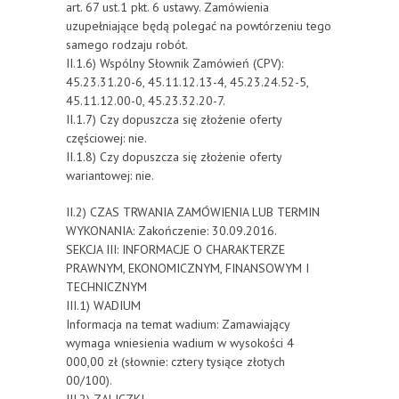
art. 67 ust.1 pkt. 6 ustawy. Zamówienia
uzupełniające będą polegać na powtórzeniu tego
samego rodzaju robót.
II.1.6) Wspólny Słownik Zamówień (CPV):
45.23.31.20-6, 45.11.12.13-4, 45.23.24.52-5,
45.11.12.00-0, 45.23.32.20-7.
II.1.7) Czy dopuszcza się złożenie oferty
częściowej: nie.
II.1.8) Czy dopuszcza się złożenie oferty
wariantowej: nie.
II.2) CZAS TRWANIA ZAMÓWIENIA LUB TERMIN
WYKONANIA: Zakończenie: 30.09.2016.
SEKCJA III: INFORMACJE O CHARAKTERZE
PRAWNYM, EKONOMICZNYM, FINANSOWYM I
TECHNICZNYM
III.1) WADIUM
Informacja na temat wadium: Zamawiający
wymaga wniesienia wadium w wysokości 4
000,00 zł (słownie: cztery tysiące złotych
00/100).