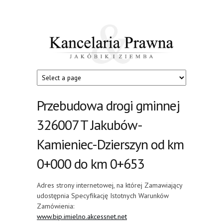
Przejdź do treści
Kancelaria
Jakóbik
i
Prawna
Ziemba
Przebudowa drogi gminnej
326007 T Jakubów-
Kamieniec-Dzierszyn od km
0+000 do km 0+653
Adres strony internetowej, na której Zamawiający
udostępnia Specyfikację Istotnych Warunków
Zamówienia:
www.bip.imielno.akcessnet.net