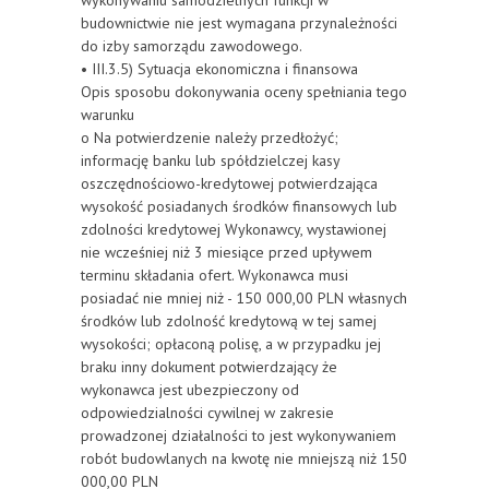
wykonywaniu samodzielnych funkcji w
budownictwie nie jest wymagana przynależności
do izby samorządu zawodowego.
• III.3.5) Sytuacja ekonomiczna i finansowa
Opis sposobu dokonywania oceny spełniania tego
warunku
o Na potwierdzenie należy przedłożyć;
informację banku lub spółdzielczej kasy
oszczędnościowo-kredytowej potwierdzająca
wysokość posiadanych środków finansowych lub
zdolności kredytowej Wykonawcy, wystawionej
nie wcześniej niż 3 miesiące przed upływem
terminu składania ofert. Wykonawca musi
posiadać nie mniej niż - 150 000,00 PLN własnych
środków lub zdolność kredytową w tej samej
wysokości; opłaconą polisę, a w przypadku jej
braku inny dokument potwierdzający że
wykonawca jest ubezpieczony od
odpowiedzialności cywilnej w zakresie
prowadzonej działalności to jest wykonywaniem
robót budowlanych na kwotę nie mniejszą niż 150
000,00 PLN