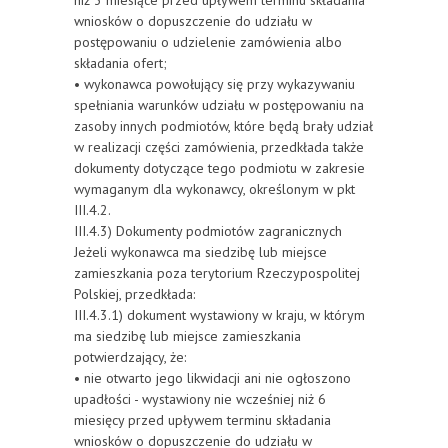
niż 3 miesiące przed upływem terminu składania
wniosków o dopuszczenie do udziału w
postępowaniu o udzielenie zamówienia albo
składania ofert;
• wykonawca powołujący się przy wykazywaniu
spełniania warunków udziału w postępowaniu na
zasoby innych podmiotów, które będą brały udział
w realizacji części zamówienia, przedkłada także
dokumenty dotyczące tego podmiotu w zakresie
wymaganym dla wykonawcy, określonym w pkt
III.4.2.
III.4.3) Dokumenty podmiotów zagranicznych
Jeżeli wykonawca ma siedzibę lub miejsce
zamieszkania poza terytorium Rzeczypospolitej
Polskiej, przedkłada:
III.4.3.1) dokument wystawiony w kraju, w którym
ma siedzibę lub miejsce zamieszkania
potwierdzający, że:
• nie otwarto jego likwidacji ani nie ogłoszono
upadłości - wystawiony nie wcześniej niż 6
miesięcy przed upływem terminu składania
wniosków o dopuszczenie do udziału w