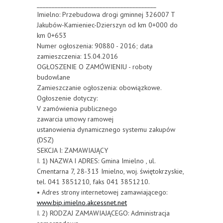
________________________________________
Imielno: Przebudowa drogi gminnej 326007 T
Jakubów-Kamieniec-Dzierszyn od km 0+000 do
km 0+653
Numer ogłoszenia: 90880 - 2016; data
zamieszczenia: 15.04.2016
OGŁOSZENIE O ZAMÓWIENIU - roboty
budowlane
Zamieszczanie ogłoszenia: obowiązkowe.
Ogłoszenie dotyczy:
V zamówienia publicznego
zawarcia umowy ramowej
ustanowienia dynamicznego systemu zakupów
(DSZ)
SEKCJA I: ZAMAWIAJĄCY
I. 1) NAZWA I ADRES: Gmina Imielno , ul.
Cmentarna 7, 28-313 Imielno, woj. świętokrzyskie,
tel. 041 3851210, faks 041 3851210.
• Adres strony internetowej zamawiającego:
www.bip.imielno.akcessnet.net
I. 2) RODZAJ ZAMAWIAJĄCEGO: Administracja