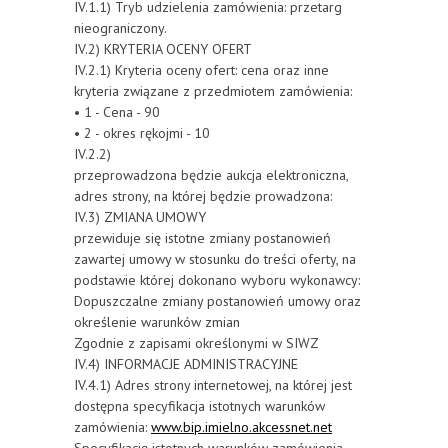
IV.1.1) Tryb udzielenia zamówienia: przetarg
nieograniczony.
IV.2) KRYTERIA OCENY OFERT
IV.2.1) Kryteria oceny ofert: cena oraz inne
kryteria związane z przedmiotem zamówienia:
• 1 - Cena - 90
• 2 - okres rękojmi - 10
IV.2.2)
przeprowadzona będzie aukcja elektroniczna,
adres strony, na której będzie prowadzona:
IV.3) ZMIANA UMOWY
przewiduje się istotne zmiany postanowień
zawartej umowy w stosunku do treści oferty, na
podstawie której dokonano wyboru wykonawcy:
Dopuszczalne zmiany postanowień umowy oraz
określenie warunków zmian
Zgodnie z zapisami określonymi w SIWZ
IV.4) INFORMACJE ADMINISTRACYJNE
IV.4.1) Adres strony internetowej, na której jest
dostępna specyfikacja istotnych warunków
zamówienia:
www.bip.imielno.akcessnet.net