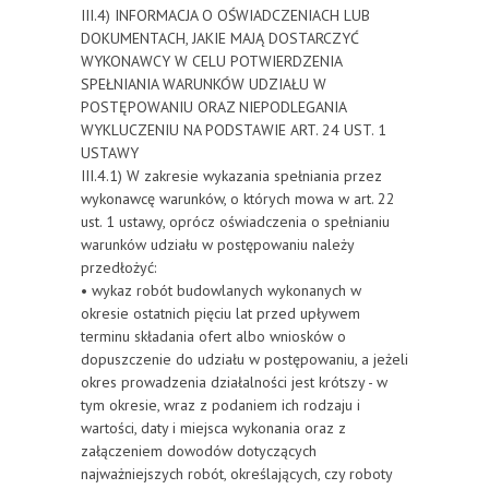
III.4) INFORMACJA O OŚWIADCZENIACH LUB
DOKUMENTACH, JAKIE MAJĄ DOSTARCZYĆ
WYKONAWCY W CELU POTWIERDZENIA
SPEŁNIANIA WARUNKÓW UDZIAŁU W
POSTĘPOWANIU ORAZ NIEPODLEGANIA
WYKLUCZENIU NA PODSTAWIE ART. 24 UST. 1
USTAWY
III.4.1) W zakresie wykazania spełniania przez
wykonawcę warunków, o których mowa w art. 22
ust. 1 ustawy, oprócz oświadczenia o spełnianiu
warunków udziału w postępowaniu należy
przedłożyć:
• wykaz robót budowlanych wykonanych w
okresie ostatnich pięciu lat przed upływem
terminu składania ofert albo wniosków o
dopuszczenie do udziału w postępowaniu, a jeżeli
okres prowadzenia działalności jest krótszy - w
tym okresie, wraz z podaniem ich rodzaju i
wartości, daty i miejsca wykonania oraz z
załączeniem dowodów dotyczących
najważniejszych robót, określających, czy roboty