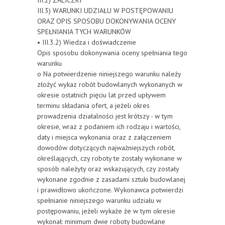
III.2) ZALICZKI
III.3) WARUNKI UDZIAŁU W POSTĘPOWANIU
ORAZ OPIS SPOSOBU DOKONYWANIA OCENY
SPEŁNIANIA TYCH WARUNKÓW
• III.3.2) Wiedza i doświadczenie
Opis sposobu dokonywania oceny spełniania tego
warunku
o Na potwierdzenie niniejszego warunku należy
złożyć wykaz robót budowlanych wykonanych w
okresie ostatnich pięciu lat przed upływem
terminu składania ofert, a jeżeli okres
prowadzenia działalności jest krótszy - w tym
okresie, wraz z podaniem ich rodzaju i wartości,
daty i miejsca wykonania oraz z załączeniem
dowodów dotyczących najważniejszych robót,
określających, czy roboty te zostały wykonane w
sposób należyty oraz wskazujących, czy zostały
wykonane zgodnie z zasadami sztuki budowlanej
i prawidłowo ukończone. Wykonawca potwierdzi
spełnianie niniejszego warunku udziału w
postępowaniu, jeżeli wykaże że w tym okresie
wykonał: minimum dwie roboty budowlane