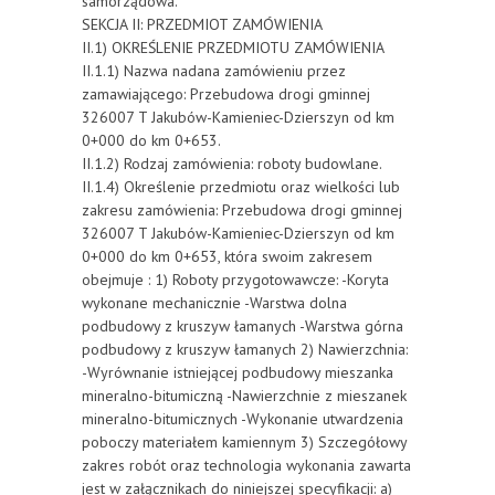
samorządowa.
SEKCJA II: PRZEDMIOT ZAMÓWIENIA
II.1) OKREŚLENIE PRZEDMIOTU ZAMÓWIENIA
II.1.1) Nazwa nadana zamówieniu przez
zamawiającego: Przebudowa drogi gminnej
326007 T Jakubów-Kamieniec-Dzierszyn od km
0+000 do km 0+653.
II.1.2) Rodzaj zamówienia: roboty budowlane.
II.1.4) Określenie przedmiotu oraz wielkości lub
zakresu zamówienia: Przebudowa drogi gminnej
326007 T Jakubów-Kamieniec-Dzierszyn od km
0+000 do km 0+653, która swoim zakresem
obejmuje : 1) Roboty przygotowawcze: -Koryta
wykonane mechanicznie -Warstwa dolna
podbudowy z kruszyw łamanych -Warstwa górna
podbudowy z kruszyw łamanych 2) Nawierzchnia:
-Wyrównanie istniejącej podbudowy mieszanka
mineralno-bitumiczną -Nawierzchnie z mieszanek
mineralno-bitumicznych -Wykonanie utwardzenia
poboczy materiałem kamiennym 3) Szczegółowy
zakres robót oraz technologia wykonania zawarta
jest w załącznikach do niniejszej specyfikacji: a)