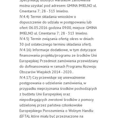
Specyfikację istotnych warunków zamówienia
można uzyskać pod adresem: GMINA IMIELNO ul.
Cmentarna 7; 28 - 313 Imielno.
IV.4.4) Termin składania wniosków o
dopuszczenie do udziału w postępowaniu lub
ofert: 06.05.2016 godzina 09:00, miejsce: GMINA
IMIELNO ul. Cmentarna 7; 28 - 313 Imielno.
IV.4.5) Termin związania ofertą: okres w dniach:
30 (od ostatecznego terminu składania ofert).
IV.4.16) Informacje dodatkowe, w tym dotyczące
finansowania projektu/programu ze środków Unii
Europejskiej: Przedmiot zamówienia przewidziany
do dofinansowania w ramach Programu Rozwoju
Obszarów Wiejskich 2014 - 2020..
IV.4.17) Czy przewiduje się unieważnienie
postępowania o udzielenie zamówienia, w
przypadku nieprzyznania środków pochodzących
z budżetu Unii Europejskiej oraz
niepodlegających zwrotowi środków z pomocy
udzielonej przez państwa członkowskie
Europejskiego Porozumienia o Wolnym Handlu
(EFTA), które miały być przeznaczone na